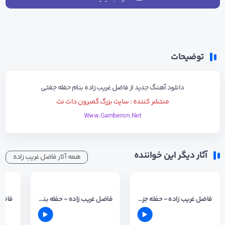
توضیحات
دانلود آهنگ جدید از
فاضل غریب زاده
بنام
حفله جفتی
منتشر کننده : سایت بزرگ گمبرون دات نت
Www.Gamberon.Net
آثار دیگر این خواننده
همه آثار فاضل غریب زاده
فاضل غریب زاده - حفله جزیرتی
فاضل غریب زاده - حفله بندری جدید