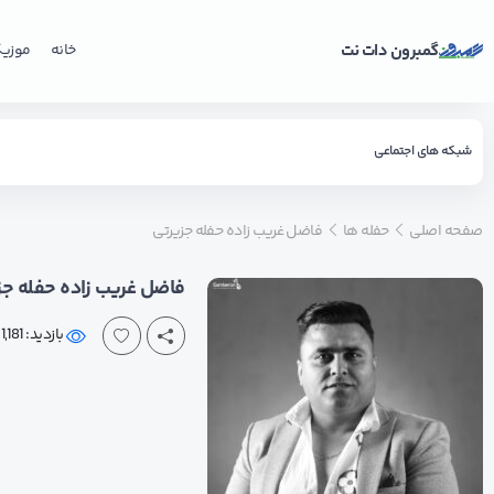
گمبرون دات نت
خانه
موزی
شبکه های اجتماعی
صفحه اصلی
حفله ها
فاضل غریب زاده حفله جزیرتی
فاضل غریب زاده حفله جز
بازدید: 1,181