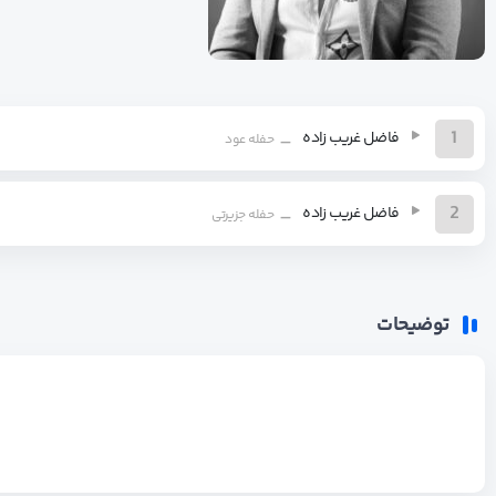
1
فاضل غریب زاده
حفله عود
2
فاضل غریب زاده
حفله جزیرتی
توضیحات