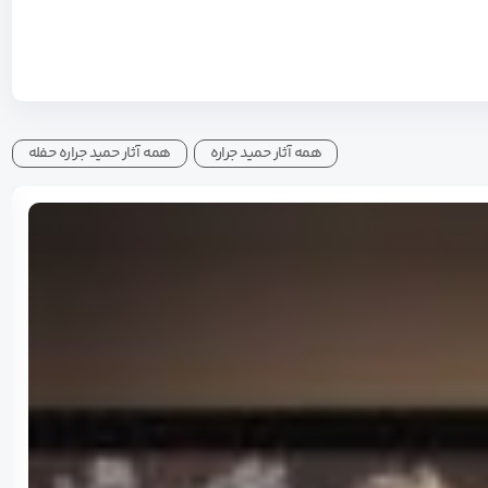
همه آثار حمید جراره
همه آثار حمید جراره حفله