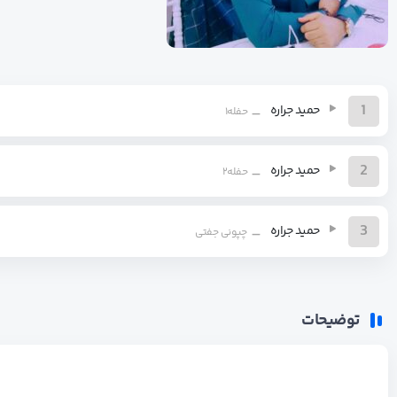
1
حمید جراره
حفله۱
2
حمید جراره
حفله۲
3
حمید جراره
چپونی جفتی
توضیحات