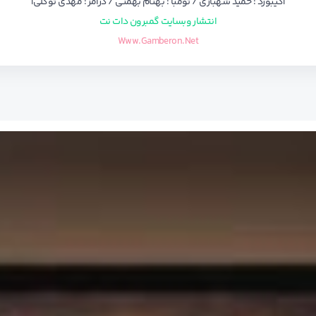
|کیبورد : حمید شهبازی / تومبا : بهنام بهمنی / درامز : مهدی توکلی|
انتشار وبسایت گمبرون دات نت
Www.Gamberon.Net