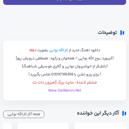
توضیحات
دانلود اهنگ جدید از
ثارالله نوایی
بصورت
حفله
|کیبورد: روح الله نوایی / همخوان و رکود: مصطفی درویش پور|
|باتشکر از: انوشیروان نوایی و گالری موسیقی شباهنگ|
| برای رزرو جشن با 09397916398 تماس بگیرید |
منتشر کننده : سایت بزرگ گمبرون دات نت
Www.Gamberon.Net
آثار دیگر این خواننده
همه آثار ثارالله نوایی