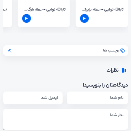
ثارالله نوایی - حفله جزیرتی 2024
ثارالله نوایی - حفله بارگ و بلندن
برچسب ها
نظرات
دیدگاهتان را بنویسید!