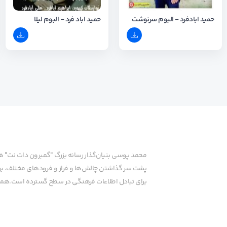
حمید ابادفرد - البوم سرنوشت
حمید اباد فرد - البوم لیلا
محمد پوسی بنیان‌گذار رسانه بزرگ "گمبرون دات نت" 
پشت سر گذاشتن چالش‌ها و فراز و فرودهای مختلف، برای
برای تبادل اطلاعات فرهنگی در سطح گسترده است.همچنا