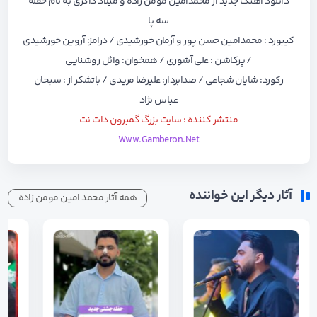
دانلود آهنگ جدید از
محمدامین مومن زاده و میلاد ذاکری
به نام
حفله
سه پا
کیبورد : محمدامین حسن پور و آرمان خورشیدی / درامز: آروین خورشیدی
/ پرکاشن : علی آشوری / همخوان: وائل روشنایی
رکورد: شایان شجاعی / صدابردار: علیرضا مریدی / باتشکر از : سبحان
عباس نژاد
منتشر کننده : سایت بزرگ گمبرون دات نت
Www.Gamberon.Net
آثار دیگر این خواننده
همه آثار محمد امین مومن زاده