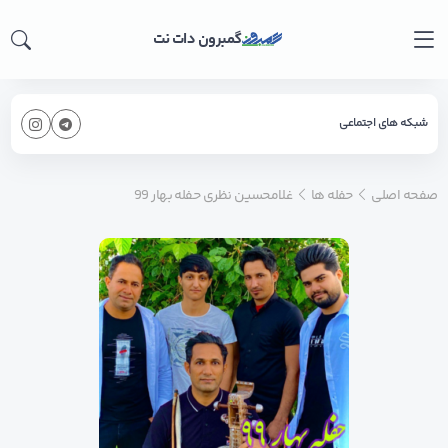
گمبرون دات نت
شبکه های اجتماعی
صفحه اصلی
حفله ها
غلامحسین نظری حفله بهار 99