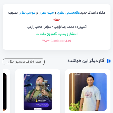
دانلود اهنگ جدید
غلامحسین نظری
و
میثم نظری
و
موسی نظری
بصورت
حفله
|کیبورد : محمد رضا زارعی / درامز : مجید زارعی|
انتشار وبسایت گمبرون دات نت
Www.Gamberon.Net
آثار دیگر این خواننده
همه آثار غلامحسین نظری