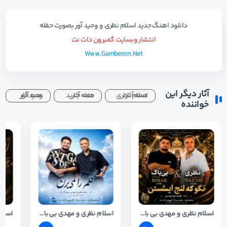
دانلود اهنگ جدید
اسلام نظری
و
وحید آور
بصورت
حفله
انتشار وبسایت گمبرون دات نت
Www.Gamberon.Net
آثار دیگر این
همه آثار اسلام نظری
همه آثار حفله جدید
همه آثار وحید آور
خواننده
اسلام نظری و مهدی بی باک - حفله (تگو که لنج ایشستن)
اسلام نظری و مهدی بی باک - حفله گلم را میبرن