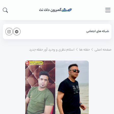
گمبرون دات نت
شبکه های اجتماعی
صفحه اصلی
حفله ها
اسلام نظری و وحید آور حفله جدید